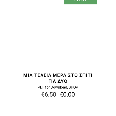
ΠΡΟΣΘΉΚΗ ΣΤΟ ΚΑΛΆΘΙ
ΜΙΑ ΤΈΛΕΙΑ ΜΈΡΑ ΣΤΟ ΣΠΊΤΙ
ΓΙΑ ΔΎΟ
PDF for Download
,
SHOP
Original
Η
€
6.50
€
0.00
price
τρέχουσα
was:
τιμή
€6.50.
είναι: