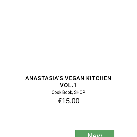
ΠΡΟΣΘΉΚΗ ΣΤΟ ΚΑΛΆΘΙ
ANASTASIA’S VEGAN KITCHEN
VOL.1
Cook Book
,
SHOP
€
15.00
New
Sale