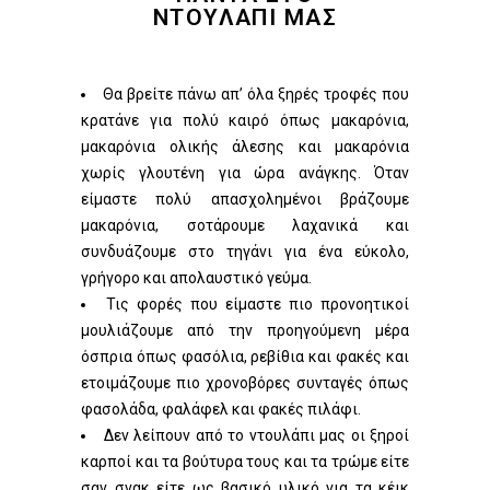
ΝΤΟΥΛΑΠΙ ΜΑΣ
Θα βρείτε πάνω απ’ όλα ξηρές τροφές που
κρατάνε για πολύ καιρό όπως μακαρόνια,
μακαρόνια ολικής άλεσης και μακαρόνια
χωρίς γλουτένη για ώρα ανάγκης. Όταν
είμαστε πολύ απασχολημένοι βράζουμε
μακαρόνια, σοτάρουμε λαχανικά και
συνδυάζουμε στο τηγάνι για ένα εύκολο,
γρήγορο και απολαυστικό γεύμα.
Τις φορές που είμαστε πιο προνοητικοί
μουλιάζουμε από την προηγούμενη μέρα
όσπρια όπως φασόλια, ρεβίθια και φακές και
ετοιμάζουμε πιο χρονοβόρες συνταγές όπως
φασολάδα, φαλάφελ και φακές πιλάφι.
Δεν λείπουν από το ντουλάπι μας οι ξηροί
καρποί και τα βούτυρα τους και τα τρώμε είτε
σαν σνακ είτε ως βασικό υλικό για τα κέικ